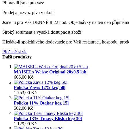
Připravili jsme pro vás:
Prodej a rozvoz piva v okolí
Jsme tu pro Vás DENNĚ 8-22 hod. Objednávky na ten den přijímáme d
Široký sortiment a vysoká dostupnost zboží
Hledáte-li spolehlivého dodavatele pro Vaši restauraci, hospodu, prode
Přečtetě si víc
Další produkty
MAISELs Weisse Original 20x0.5 lah
606,00 Kč
Policka Zavis 12% keg 50l
1 753,00 Kč
Policka 11% Otakar keg 15l
502,00 Kč
Policka 13% Tmavy Eliska keg 30l
1 129,99 Kč