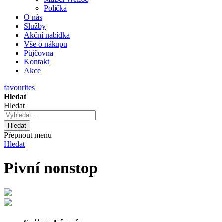
Polička
O nás
Služby
Akční nabídka
Vše o nákupu
Půjčovna
Kontakt
Akce
favourites
Hledat
Hledat
Hledat
Přepnout menu
Hledat
Pivní nonstop