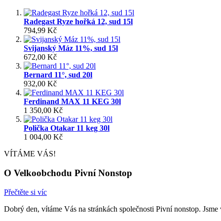
Radegast Ryze hořká 12, sud 15l
794,99 Kč
Svijanský Máz 11%, sud 15l
672,00 Kč
Bernard 11°, sud 20l
932,00 Kč
Ferdinand MAX 11 KEG 30l
1 350,00 Kč
Polička Otakar 11 keg 30l
1 004,00 Kč
VÍTÁME VÁS!
O Velkoobchodu Pivní Nonstop
Přečtěte si víc
Dobrý den, vítáme Vás na stránkách společnosti Pivní nonstop. Jsme 