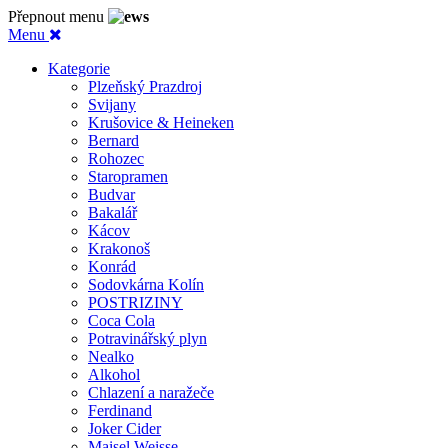
Přepnout menu
Menu
Kategorie
Plzeňský Prazdroj
Svijany
Krušovice & Heineken
Bernard
Rohozec
Staropramen
Budvar
Bakalář
Kácov
Krakonoš
Konrád
Sodovkárna Kolín
POSTRIZINY
Coca Cola
Potravinářský plyn
Nealko
Alkohol
Chlazení a naražeče
Ferdinand
Joker Cider
Maisel Weisse