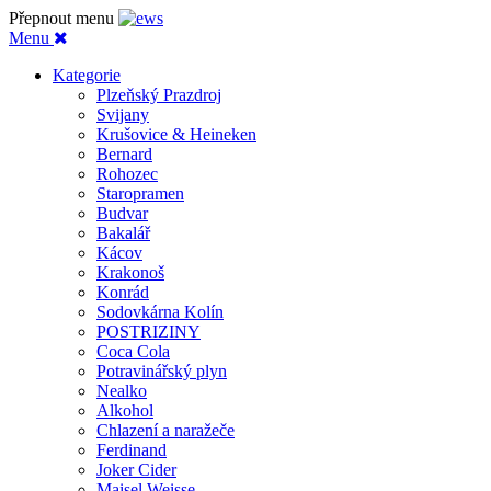
Přepnout menu
Menu
Kategorie
Plzeňský Prazdroj
Svijany
Krušovice & Heineken
Bernard
Rohozec
Staropramen
Budvar
Bakalář
Kácov
Krakonoš
Konrád
Sodovkárna Kolín
POSTRIZINY
Coca Cola
Potravinářský plyn
Nealko
Alkohol
Chlazení a naražeče
Ferdinand
Joker Cider
Maisel Weisse