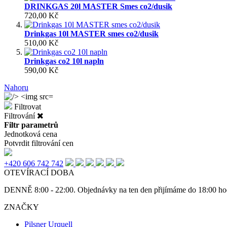
DRINKGAS 20l MASTER Smes co2/dusik
720,00 Kč
Drinkgas 10l MASTER smes co2/dusik
510,00 Kč
Drinkgas co2 10l napln
590,00 Kč
Nahoru
Filtrovat
Filtrování
Filtr parametrů
Jednotková cena
Potvrdit filtrování cen
+420 606 742 742
OTEVÍRACÍ DOBA
DENNĚ 8:00 - 22:00. Objednávky na ten den přijímáme do 18:00 hod. 
ZNAČKY
Pilsner Urquell