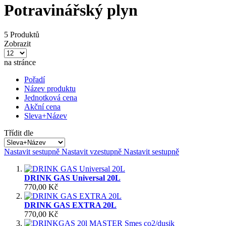
Potravinářský plyn
5 Produktů
Zobrazit
na stránce
Pořadí
Název produktu
Jednotková cena
Akční cena
Sleva+Název
Třídit dle
Nastavit sestupně
Nastavit vzestupně
Nastavit sestupně
DRINK GAS Universal 20L
770,00 Kč
DRINK GAS EXTRA 20L
770,00 Kč