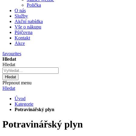
Polička
O nás
Služby
Akční nabídka
Vše o nákupu
Půjčovna
Kontakt
Akce
favourites
Hledat
Hledat
Hledat
Přepnout menu
Hledat
Úvod
Kategorie
Potravinářský plyn
Potravinářský plyn