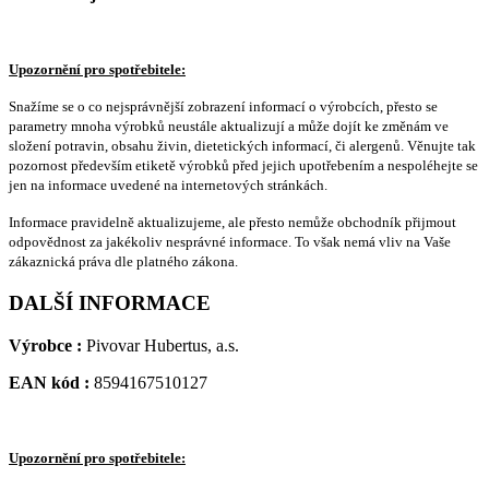
Upozornění pro spotřebitele:
Snažíme se o co nejsprávnější zobrazení informací o výrobcích, přesto se
parametry mnoha výrobků neustále aktualizují a může dojít ke změnám ve
složení potravin, obsahu živin, dietetických informací, či alergenů. Věnujte tak
pozornost především etiketě výrobků před jejich upotřebením a nespoléhejte se
jen na informace uvedené na internetových stránkách.
Informace pravidelně aktualizujeme, ale přesto nemůže obchodník přijmout
odpovědnost za jakékoliv nesprávné informace. To však nemá vliv na Vaše
zákaznická práva dle platného zákona.
DALŠÍ INFORMACE
Výrobce :
Pivovar Hubertus, a.s.
EAN kód :
8594167510127
Upozornění pro spotřebitele: