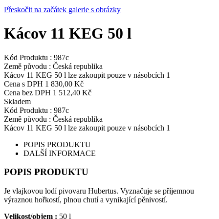
Přeskočit na začátek galerie s obrázky
Kácov 11 KEG 50 l
Kód Produktu :
987c
Země původu :
Česká republika
Kácov 11 KEG 50 l lze zakoupit pouze v násobcích 1
Cena s DPH
1 830,00 Kč
Cena bez DPH
1 512,40 Kč
Skladem
Kód Produktu :
987c
Země původu :
Česká republika
Kácov 11 KEG 50 l lze zakoupit pouze v násobcích 1
POPIS PRODUKTU
DALŠÍ INFORMACE
POPIS PRODUKTU
Je vlajkovou lodí pivovaru Hubertus. Vyznačuje se příjemnou
výraznou hořkostí, plnou chutí a vynikající pěnivostí.
Velikost/objem :
50 l