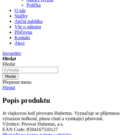
Polička
O nás
Služby
Akční nabídka
Vše o nákupu
Půjčovna
Kontakt
Akce
favourites
Hledat
Hledat
Hledat
Přepnout menu
Hledat
Popis produktu
Je vlajkovou lodí pivovaru Hubertus. Vyznačuje se příjemnou
výraznou hořkostí, plnou chutí a vynikající pěnivostí.
Výrobce:
Pivovar Hubertus, a.s.
EAN Code:
8594167510127
Přeskočit na konec galerie s obrázky