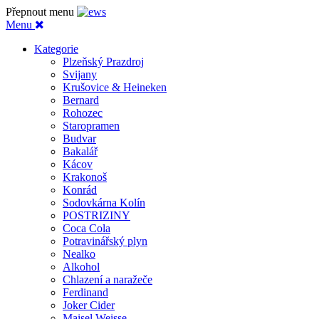
Přepnout menu
Menu
Kategorie
Plzeňský Prazdroj
Svijany
Krušovice & Heineken
Bernard
Rohozec
Staropramen
Budvar
Bakalář
Kácov
Krakonoš
Konrád
Sodovkárna Kolín
POSTRIZINY
Coca Cola
Potravinářský plyn
Nealko
Alkohol
Chlazení a naražeče
Ferdinand
Joker Cider
Maisel Weisse