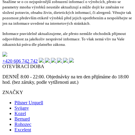
Snažíme se o co nejsprávnější zobrazení informací o výrobcích, přesto se
parametry mnoha výrobků neustále aktualizují a může dojít ke změnám ve
složení potravin, obsahu živin, dietetických informací, či alergenů. Věnujte tak
pozornost především etiketě výrobků před jejich upotřebením a nespoléhejte se
jen na informace uvedené na internetových stránkách.
Informace pravidelně aktualizujeme, ale přesto nemůže obchodník přijmout
odpovědnost za jakékoliv nesprávné informace. To však nemá vliv na Vaše
zákaznická práva dle platného zákona.
+420 606 742 742
OTEVÍRACÍ DOBA
DENNĚ 8:00 - 22:00. Objednávky na ten den přijímáme do 18:00
hod. (bez záruky, podle vytíženosti aut.)
ZNAČKY
Pilsner Urquell
Svijany
Kozel
Bernard
Rohozec
Excelent