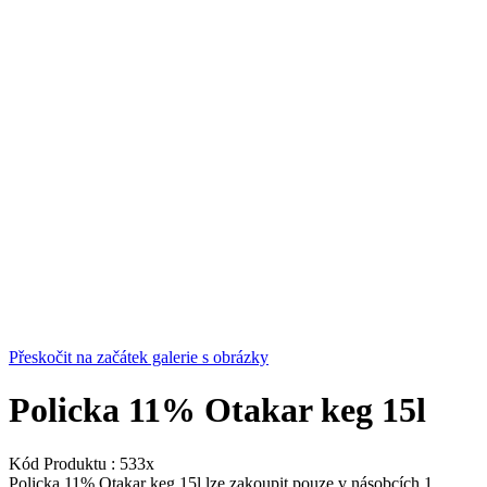
Přeskočit na začátek galerie s obrázky
Policka 11% Otakar keg 15l
Kód Produktu :
533x
Policka 11% Otakar keg 15l lze zakoupit pouze v násobcích 1