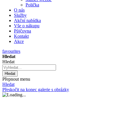
Polička
O nás
Služby
Akční nabídka
Vše o nákupu
Půjčovna
Kontakt
Akce
favourites
Hledat
Hledat
Hledat
Přepnout menu
Hledat
Přeskočit na konec galerie s obrázky