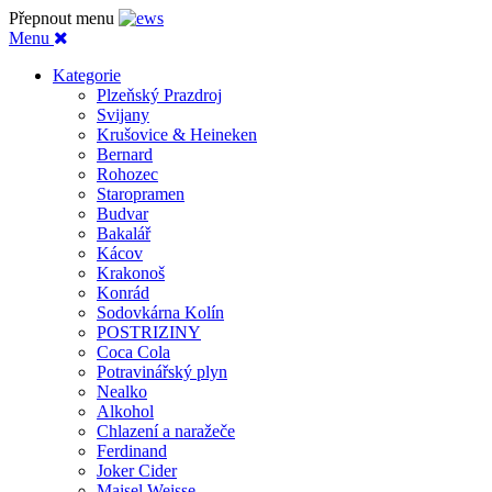
Přepnout menu
Menu
Kategorie
Plzeňský Prazdroj
Svijany
Krušovice & Heineken
Bernard
Rohozec
Staropramen
Budvar
Bakalář
Kácov
Krakonoš
Konrád
Sodovkárna Kolín
POSTRIZINY
Coca Cola
Potravinářský plyn
Nealko
Alkohol
Chlazení a naražeče
Ferdinand
Joker Cider
Maisel Weisse