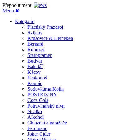
Přepnout menu
Menu
Kategorie
Plzeňský Prazdroj
Svijany
Krušovice & Heineken
Bernard
Rohozec
Staropramen
Budvar
Bakalář
Kácov
Krakonoš
Konrád
Sodovkárna Kolín
POSTRIZINY
Coca Cola
Potravinářský plyn
Nealko
Alkohol
Chlazení a naražeče
Ferdinand
Joker Cider
Maisel Weisse