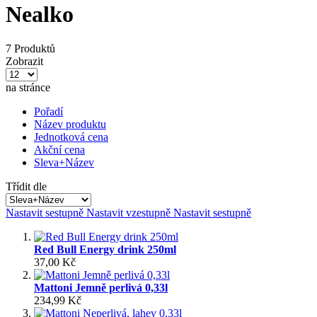
Nealko
7 Produktů
Zobrazit
na stránce
Pořadí
Název produktu
Jednotková cena
Akční cena
Sleva+Název
Třídit dle
Nastavit sestupně
Nastavit vzestupně
Nastavit sestupně
Red Bull Energy drink 250ml
37,00 Kč
Mattoni Jemně perlivá 0,33l
234,99 Kč