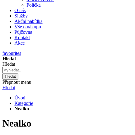
Polička
O nás
Služby
Akční nabídka
Vše o nákupu
Půjčovna
Kontakt
Akce
favourites
Hledat
Hledat
Hledat
Přepnout menu
Hledat
Úvod
Kategorie
Nealko
Nealko