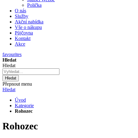
Polička
O nás
Služby
Akční nabídka
Vše o nákupu
Půjčovna
Kontakt
Akce
favourites
Hledat
Hledat
Hledat
Přepnout menu
Hledat
Úvod
Kategorie
Rohozec
Rohozec