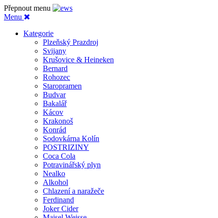
Přepnout menu
Menu
Kategorie
Plzeňský Prazdroj
Svijany
Krušovice & Heineken
Bernard
Rohozec
Staropramen
Budvar
Bakalář
Kácov
Krakonoš
Konrád
Sodovkárna Kolín
POSTRIZINY
Coca Cola
Potravinářský plyn
Nealko
Alkohol
Chlazení a naražeče
Ferdinand
Joker Cider
Maisel Weisse